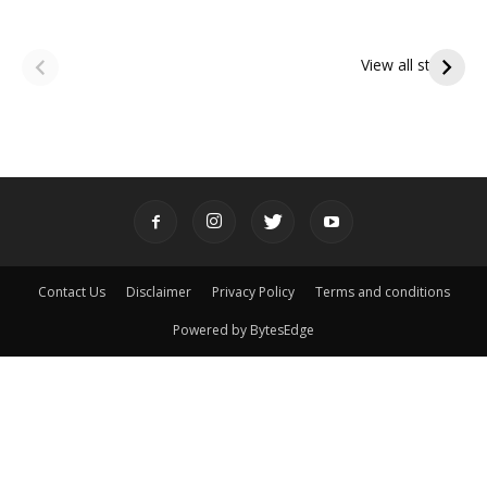
ఆషాఢ అమావాస్య:
ఆషాఢ పౌర్ణమి 2026:
పితృదేవతల ఆశీర్వాదం
ఇంద్రకీలాద్రి గిరి ప్రదక్షిణ
View all stories
పొందే పవిత్ర రోజు
Contact Us
Disclaimer
Privacy Policy
Terms and conditions
Powered by BytesEdge