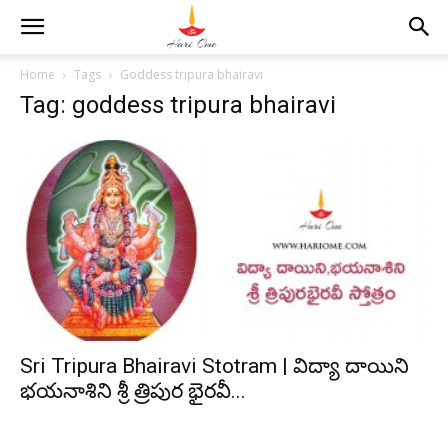
Home
Tags
Goddess tripura bhairavi
Tag: goddess tripura bhairavi
Sri Tripura Bhairavi Stotram | విద్యా దాయిని
భయనాశిని శ్రీ త్రిపుర భైరవీ...