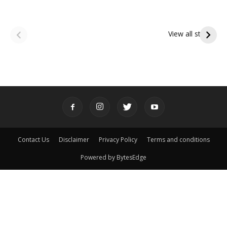
ఆషాఢ అమావాస్య:
ఆషాఢ పౌర్ణమి 2026:
పితృదేవతల ఆశీర్వాదం
ఇంద్రకీలాద్రి గిరి ప్రదక్షిణ
View all stories
పొందే పవిత్ర రోజు
Contact Us
Disclaimer
Privacy Policy
Terms and conditions
Powered by BytesEdge