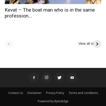
Kevat – The boat man who is in the same
profession...
ఆషాఢ పౌర్ణమి 2026:
Tholi Ekadashi
ఇంద్రకీలాద్రి గిరి ప్రదక్షిణ
Shubhakanshalu
View all stories
Tholi
రా
Ekadashi
క
Shubhakanshalu
ద
మ
శ్
Contact Us
Disclaimer
Privacy Policy
Terms and conditions
Powered by BytesEdge