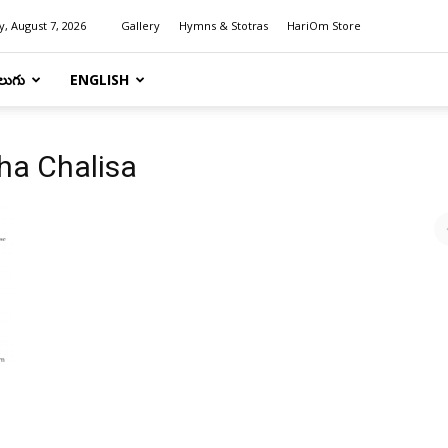
y, August 7, 2026
Gallery
Hymns & Stotras
HariOm Store
లుగు
ENGLISH
tha Chalisa