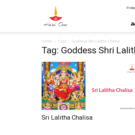
Hari
Frida
Ome
తె
Home
Tags
Goddess Shri Lalitha Chalisa
Tag: Goddess Shri Lali
Sri Lalitha Chalisa