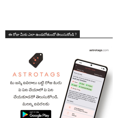
ఈ రోజు మీకు ఎలా ఉండబోతుందో తెలుసుకోండి ?