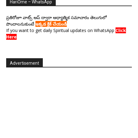
HariOme – WhatsApp
ప్రతిరోజూ వాట్స్ ఆప్ ద్వారా ఆధ్యాత్మిక సమాచారం తెలుగులో
పొందాలనుకుంటే
ఇక్కడ క్లిక్ చేయండి
If you want to get daily Spiritual updates on WhatsApp
Click
Here
Advertisement