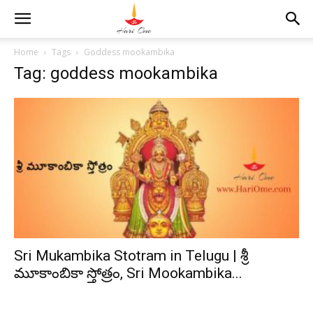
Home
Tags
Goddess mookambika
Tag: goddess mookambika
Sri Mukambika Stotram in Telugu | శ్రీ
మూకాంబికా స్తోత్రం, Sri Mookambika...