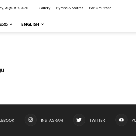
y, August 9, 2026
Gallery
Hymns & Stotras
HariOm Store
లుగు
ENGLISH
gu
CEBOOK
INSTAGRAM
TWITTER
Y