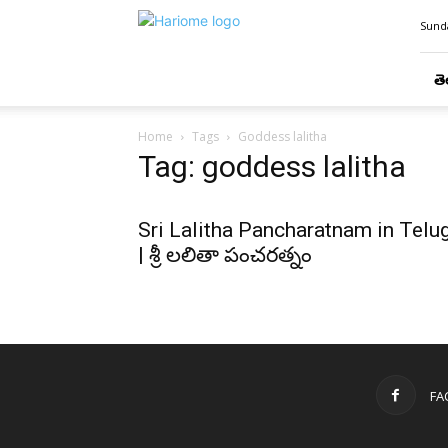
Hari
Sunda
Ome
తె
Home
Tags
Goddess lalitha
Tag: goddess lalitha
Sri Lalitha Pancharatnam in Telu
| శ్రీ లలితా పంచరత్నం
FA