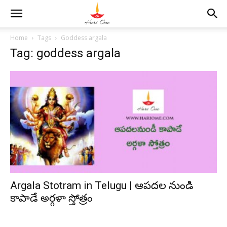
Home
Tags
Goddess argala
Tag: goddess argala
Argala Stotram in Telugu | ఆపదల నుండి
కాపాడే అర్గళా స్తోత్రం