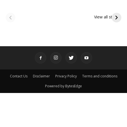
ఆషాఢ అమావాస్య:
ఆషాఢ పౌర్ణమి 2026:
పితృదేవతల ఆశీర్వాదం
ఇంద్రకీలాద్రి గిరి ప్రదక్షిణ
View all stories
పొందే పవిత్ర రోజు
Contact Us
Disclaimer
Privacy Policy
Terms and conditions
Powered by BytesEdge