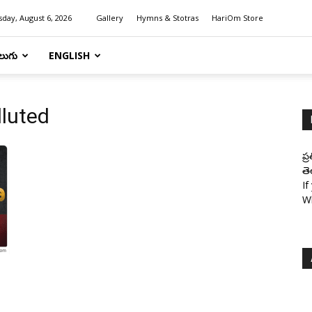
day, August 6, 2026
Gallery
Hymns & Stotras
HariOm Store
లుగు
ENGLISH
lluted
ప్
తె
If
W