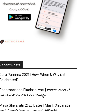
Recent Posts
Guru Purnima 2026 | How, When & Why is it
Celebrated?
Papamochana Ekadashi vrat | పాపాలు తొలగించే
పాపమోచని ఏకాదశి వ్రత మహత్యం
Masa Shivaratri 2026 Dates | Masik Shivaratri |
మాస శివరాత్రి ఎందుకు, ఎలా జరుపుకోవాలి?