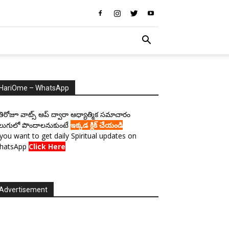
HariOme – WhatsApp
రతిరోజూ వాట్స్ ఆప్ ద్వారా ఆధ్యాత్మిక సమాచారం
లుగులో పొందాలనుకుంటే
ఇక్కడ క్లిక్ చేయండి
 you want to get daily Spiritual updates on
hatsApp
Click Here
Advertisement