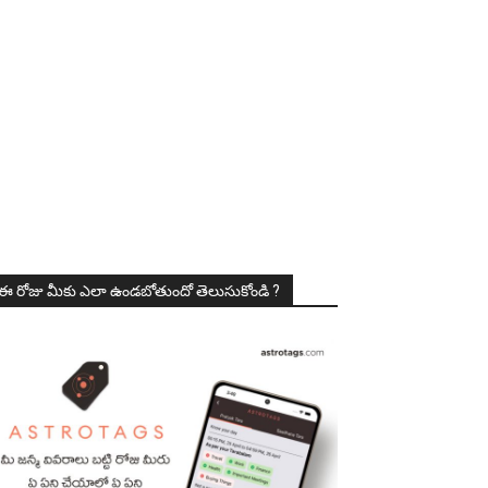
ఈ రోజు మీకు ఎలా ఉండబోతుందో తెలుసుకోండి ?