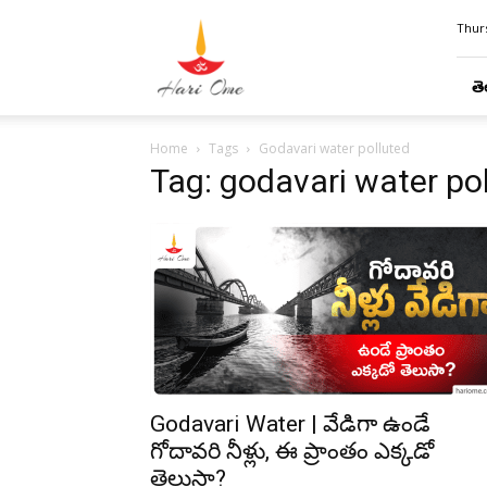
Hari
Thurs
Ome
తె
Home
Tags
Godavari water polluted
Tag: godavari water po
Godavari Water | వేడిగా ఉండే
గోదావరి నీళ్లు, ఈ ప్రాంతం ఎక్కడో
తెలుసా?