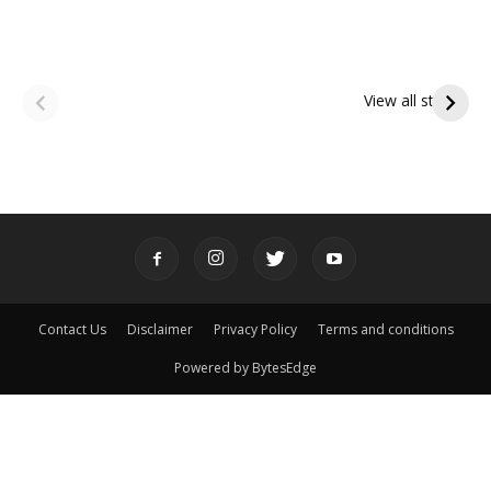
ఆషాఢ అమావాస్య:
ఆషాఢ పౌర్ణమి 2026:
పితృదేవతల ఆశీర్వాదం
ఇంద్రకీలాద్రి గిరి ప్రదక్షిణ
View all stories
పొందే పవిత్ర రోజు
Contact Us
Disclaimer
Privacy Policy
Terms and conditions
Powered by BytesEdge