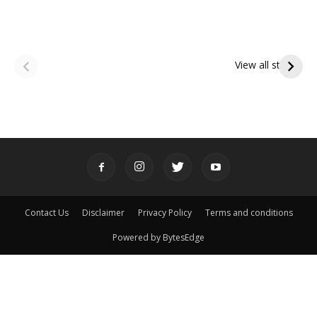
ఆషాఢ అమావాస్య:
ఆషాఢ పౌర్ణమి 2026:
పితృదేవతల ఆశీర్వాదం
ఇంద్రకీలాద్రి గిరి ప్రదక్షిణ
View all stories
పొందే పవిత్ర రోజు
Contact Us
Disclaimer
Privacy Policy
Terms and conditions
Powered by BytesEdge