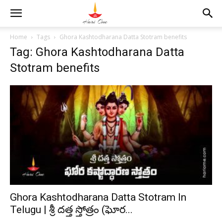
Home
Tags
Ghora Kashtodharana Datta Stotram benefits
Tag: Ghora Kashtodharana Datta
Stotram benefits
Ghora Kashtodharana Datta Stotram In
Telugu | శ్రీ దత్త స్తోత్రం (ఘోర...