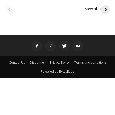
ఆషాఢ అమావాస్య:
ఆషాఢ పౌర్ణమి 2026:
పితృదేవతల ఆశీర్వాదం
ఇంద్రకీలాద్రి గిరి ప్రదక్షిణ
View all stories
పొందే పవిత్ర రోజు
Contact Us
Disclaimer
Privacy Policy
Terms and conditions
Powered by BytesEdge