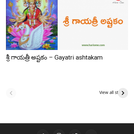
శ్రీ గాయత్రీ అష్టకం – Gayatri ashtakam
ఆషాఢ అమావాస్య:
ఆషాఢ పౌర్ణమి 2026:
పితృదేవతల ఆశీర్వాదం
ఇంద్రకీలాద్రి గిరి ప్రదక్షిణ
View all stories
పొందే పవిత్ర రోజు