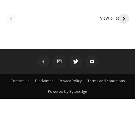
ఆషాఢ అమావాస్య:
ఆషాఢ పౌర్ణమి 2026:
పితృదేవతల ఆశీర్వాదం
ఇంద్రకీలాద్రి గిరి ప్రదక్షిణ
View all stories
పొందే పవిత్ర రోజు
Contact Us
Disclaimer
Privacy Policy
Terms and conditions
Powered by BytesEdge