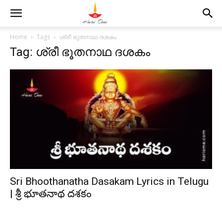
Home
Tags
ശ്രീ ഭൂതനാഥ ദശകം
Tag: ശ്രീ ഭൂതനാഥ ദശകം
Sri Bhoothanatha Dasakam Lyrics in Telugu
| శ్రీ భూతనాథ దశకం