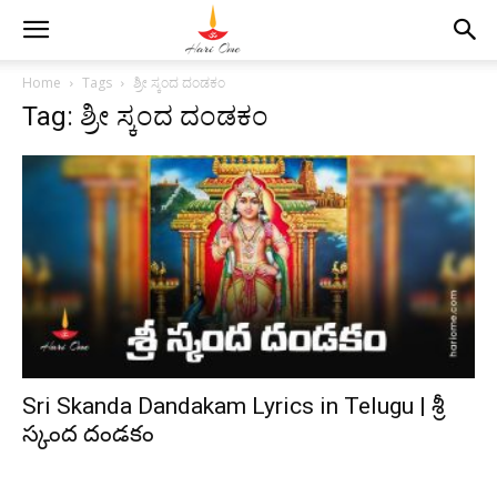
Home
Tags
ಶ್ರೀ ಸ್ಕಂದ ದಂಡಕಂ
Tag: ಶ್ರೀ ಸ್ಕಂದ ದಂಡಕಂ
Sri Skanda Dandakam Lyrics in Telugu | శ్రీ
స్కంద దండకం