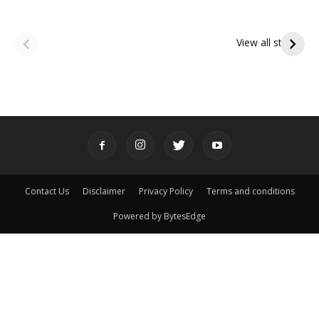
ఆషాఢ అమావాస్య:
ఆషాఢ పౌర్ణమి 2026:
పితృదేవతల ఆశీర్వాదం
ఇంద్రకీలాద్రి గిరి ప్రదక్షిణ
View all stories
పొందే పవిత్ర రోజు
Contact Us
Disclaimer
Privacy Policy
Terms and conditions
Powered by BytesEdge