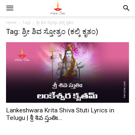
Home
Tags
ಶ್ರೀ ಶಿವ ಸ್ತೋತ್ರಂ (ಕಲ್ಕಿ ಕೃತಂ)
Tag: ಶ್ರೀ ಶಿವ ಸ್ತೋತ್ರಂ (ಕಲ್ಕಿ ಕೃತಂ)
Lankeshwara Krita Shiva Stuti Lyrics in
Telugu | శ్రీ శివ స్తుతిః...