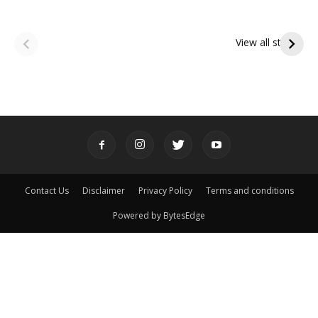
ఆషాఢ అమావాస్య:
ఆషాఢ పౌర్ణమి 2026:
పితృదేవతల ఆశీర్వాదం
ఇంద్రకీలాద్రి గిరి ప్రదక్షిణ
View all stories
పొందే పవిత్ర రోజు
Contact Us
Disclaimer
Privacy Policy
Terms and conditions
Powered by BytesEdge