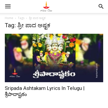
Home
Tags
ಶ್ರೀ ಪಾದ ಅಷ್ಟಕ
Tag: ಶ್ರೀ ಪಾದ ಅಷ್ಟಕ
Sripada Ashtakam Lyrics In Telugu |
శ్రీపాదాష్టకం