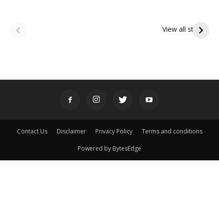
ఆషాఢ అమావాస్య:
ఆషాఢ పౌర్ణమి 2026:
పితృదేవతల ఆశీర్వాదం
ఇంద్రకీలాద్రి గిరి ప్రదక్షిణ
View all stories
పొందే పవిత్ర రోజు
Contact Us
Disclaimer
Privacy Policy
Terms and conditions
Powered by BytesEdge