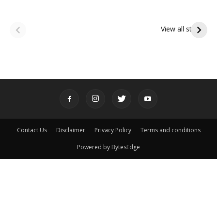
ఆషాఢ అమావాస్య:
ఆషాఢ పౌర్ణమి 2026:
పితృదేవతల ఆశీర్వాదం
ఇంద్రకీలాద్రి గిరి ప్రదక్షిణ
View all stories
పొందే పవిత్ర రోజు
Contact Us
Disclaimer
Privacy Policy
Terms and conditions
Powered by BytesEdge