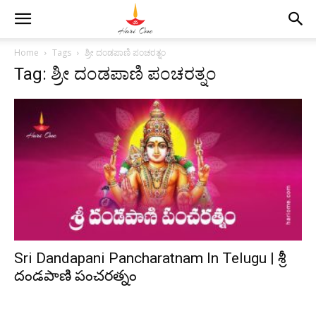
Home
Tags
ಶ್ರೀ ದಂಡಪಾಣಿ ಪಂಚರತ್ನಂ
Tag: ಶ್ರೀ ದಂಡಪಾಣಿ ಪಂಚರತ್ನಂ
Sri Dandapani Pancharatnam In Telugu | శ్రీ
దండపాణి పంచరత్నం