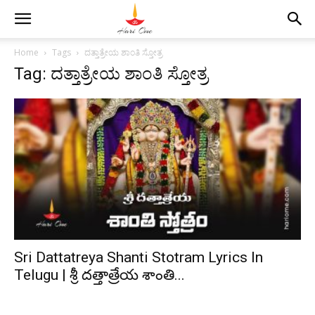
Home
Tags
ದತ್ತಾತ್ರೇಯ ಶಾಂತಿ ಸ್ತೋತ್ರ
Tag: ದತ್ತಾತ್ರೇಯ ಶಾಂತಿ ಸ್ತೋತ್ರ
Sri Dattatreya Shanti Stotram Lyrics In
Telugu | శ్రీ దత్తాత్రేయ శాంతి...