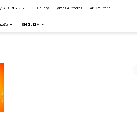
y, August 7, 2026
Gallery
Hymns & Stotras
HariOm Store
లుగు
ENGLISH