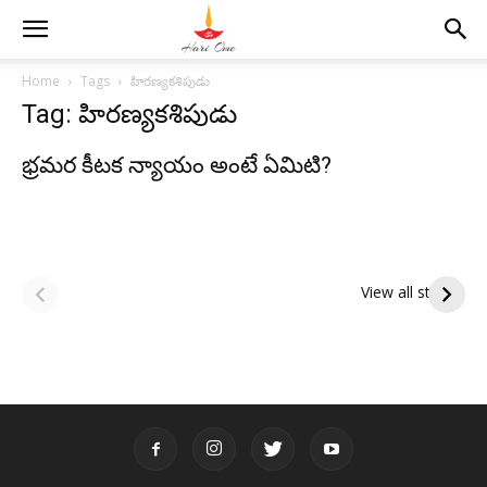
Home
Tags
హిరణ్యకశిపుడు
Tag: హిరణ్యకశిపుడు
భ్రమర కీటక న్యాయం అంటే ఏమిటి?
ఆషాఢ అమావాస్య:
ఆషాఢ పౌర్ణమి 2026:
పితృదేవతల ఆశీర్వాదం
ఇంద్రకీలాద్రి గిరి ప్రదక్షిణ
View all stories
పొందే పవిత్ర రోజు