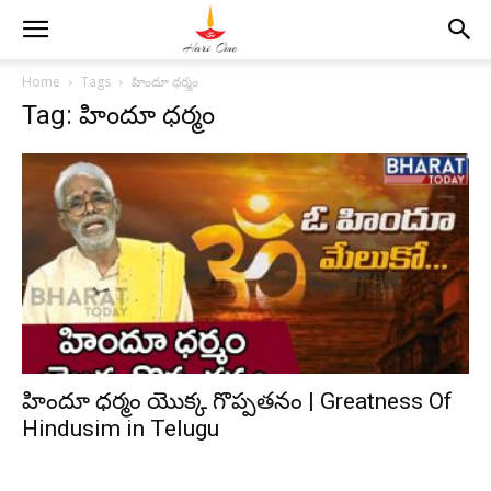
Home
Tags
హిందూ ధర్మం
Tag: హిందూ ధర్మం
హిందూ ధర్మం యొక్క గొప్పతనం | Greatness Of
Hindusim in Telugu