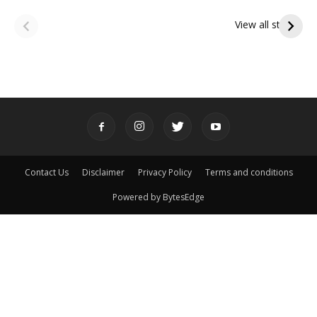
ఆషాఢ అమావాస్య:
ఆషాఢ పౌర్ణమి 2026:
పితృదేవతల ఆశీర్వాదం
ఇంద్రకీలాద్రి గిరి ప్రదక్షిణ
View all stories
పొందే పవిత్ర రోజు
Contact Us
Disclaimer
Privacy Policy
Terms and conditions
Powered by BytesEdge