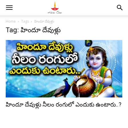
Home
Tags
హిందూ దేవుళ్లు
Tag: హిందూ దేవుళ్లు
హిందూ దేవుళ్లు నీలం రంగులో ఎందుకు ఉంటారు..?