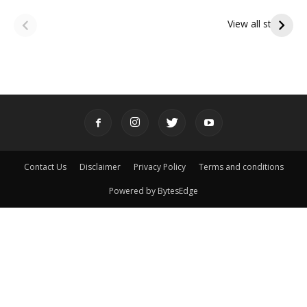
ఆషాఢ అమావాస్య:
ఆషాఢ పౌర్ణమి 2026:
పితృదేవతల ఆశీర్వాదం
ఇంద్రకీలాద్రి గిరి ప్రదక్షిణ
View all stories
పొందే పవిత్ర రోజు
Contact Us
Disclaimer
Privacy Policy
Terms and conditions
Powered by BytesEdge