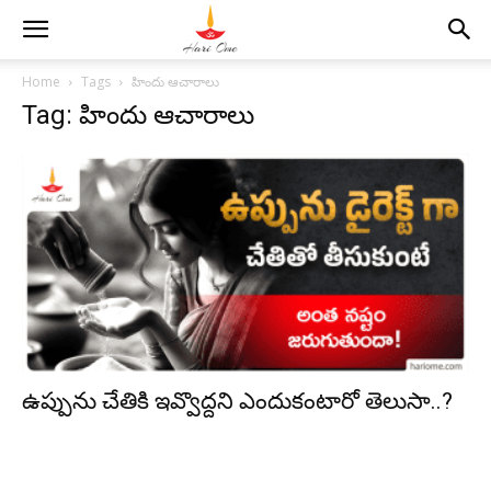
Home
Tags
హిందు ఆచారాలు
Tag: హిందు ఆచారాలు
ఉప్పును చేతికి ఇవ్వొద్దని ఎందుకంటారో తెలుసా..?