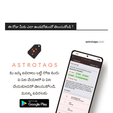
ఈ రోజు మీకు ఎలా ఉండబోతుందో తెలుసుకోండి ?