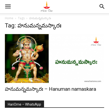
Home
Tags
హనుమన్నమస్కారః
Tag: హనుమన్నమస్కారః
హనుమన్నమస్కారః – Hanuman namaskara
HariOme – WhatsApp