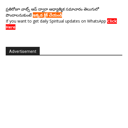
ప్రతిరోజూ వాట్స్ ఆప్ ద్వారా ఆధ్యాత్మిక సమాచారం తెలుగులో
పొందాలనుకుంటే
ఇక్కడ క్లిక్ చేయండి
If you want to get daily Spiritual updates on WhatsApp
Click
Here
Advertisement