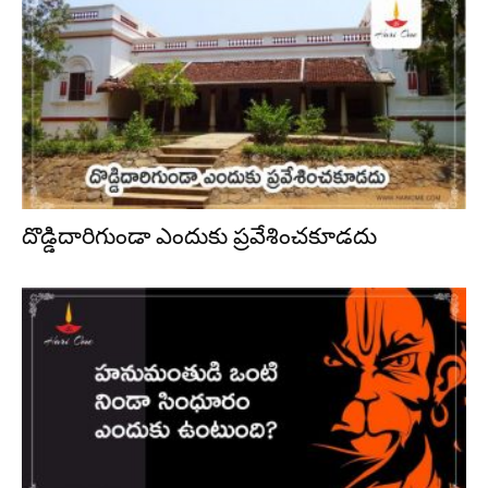
దొడ్డిదారిగుండా ఎందుకు ప్రవేశించకూడదు