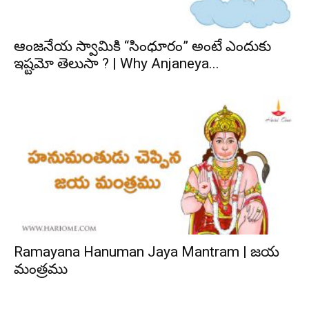
ఆంజనేయ స్వామికి “సింధూరం” అంటే ఎందుకు
ఇష్టమో తెలుసా ? | Why Anjaneya...
Ramayana Hanuman Jaya Mantram | జయ
మంత్రము