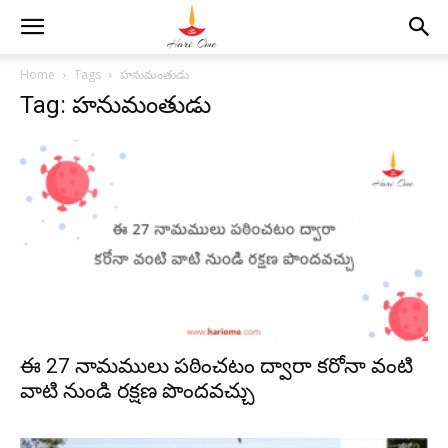
Home
Tags
హనుమంతుడు
Tag: హనుమంతుడు
ఈ 27 నామములు పఠించటం ద్వారా కరోనా వంటి
వాటి నుండి రక్షణ పొందవచ్చు