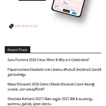
Recent Posts
Guru Purnima 2026 | How, When & Why is it Celebrated?
Papamochana Ekadashi vrat | పాపాలు తొలగించే పాపమోచని ఏకాదశి
వ్రత మహత్యం
Masa Shivaratri 2026 Dates | Masik Shivaratri | మాస శివరాత్రి
ఎందుకు, ఎలా జరుపుకోవాలి?
Sheetala Ashtami 2027 | శీతల అష్టమి 2027 తేదీ & ముహూర్తం,
ఆచారాలు, వ్రత కథ, పూజా విధానం