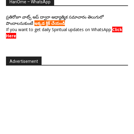
HariOme – WhatsApp
ప్రతిరోజూ వాట్స్ ఆప్ ద్వారా ఆధ్యాత్మిక సమాచారం తెలుగులో
పొందాలనుకుంటే
ఇక్కడ క్లిక్ చేయండి
If you want to get daily Spiritual updates on WhatsApp
Click
Here
Advertisement