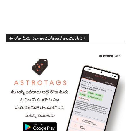
ఈ రోజు మీకు ఎలా ఉండబోతుందో తెలుసుకోండి ?