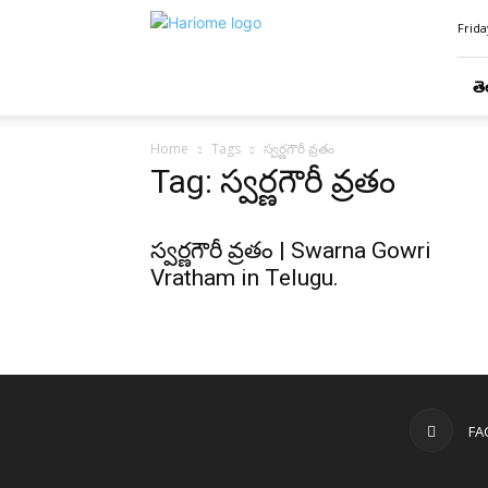
Hari
Frida
Ome
తె
Home
Tags
స్వర్ణగౌరీ వ్రతం
Tag: స్వర్ణగౌరీ వ్రతం
స్వర్ణగౌరీ వ్రతం | Swarna Gowri
Vratham in Telugu.
FA