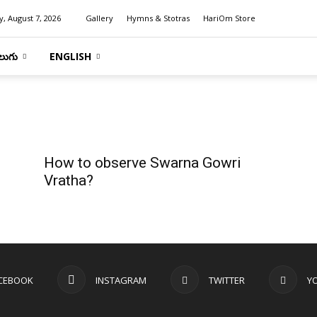
y, August 7, 2026
Gallery
Hymns & Stotras
HariOm Store
లుగు
ENGLISH
How to observe Swarna Gowri
Vratha?
CEBOOK
INSTAGRAM
TWITTER
Y