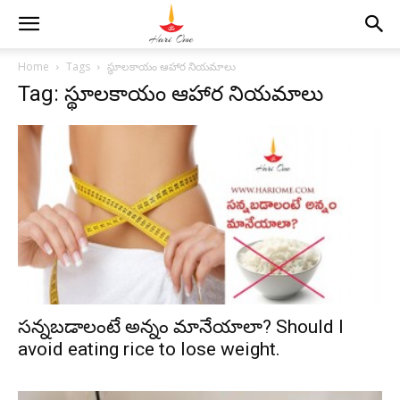
Home
Tags
స్థూలకాయం ఆహార నియమాలు
Tag: స్థూలకాయం ఆహార నియమాలు
సన్నబడాలంటే అన్నం మానేయాలా? Should I
avoid eating rice to lose weight.