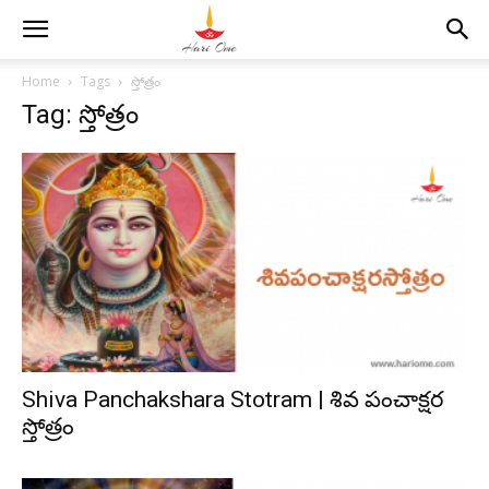
Home
Tags
స్తోత్రం
Tag: స్తోత్రం
Shiva Panchakshara Stotram | శివ పంచాక్షర
స్తోత్రం