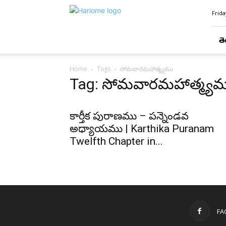
Hari
Frida
Ome
తె
Home
Tags
సోమవారమహాత్మ్యము
Tag: సోమవారమహాత్మ్య
కార్తీక పురాణము – పన్నెండవ
అధ్యాయము | Karthika Puranam
Twelfth Chapter in...
FA