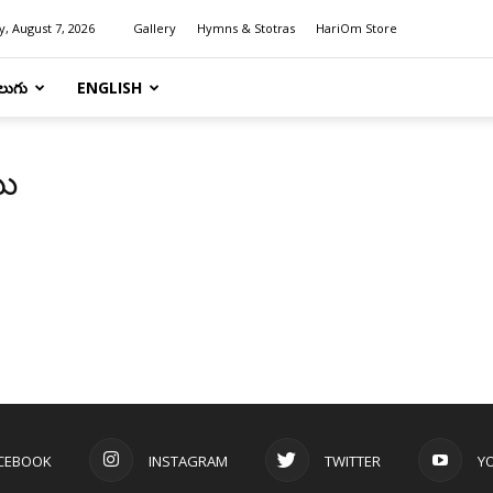
y, August 7, 2026
Gallery
Hymns & Stotras
HariOm Store
లుగు
ENGLISH
ము
CEBOOK
INSTAGRAM
TWITTER
Y