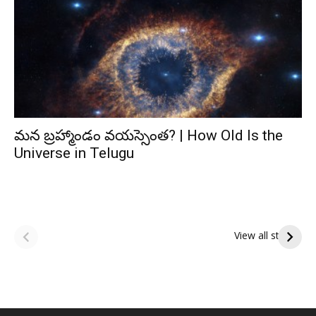
మన బ్రహ్మాండం వయస్సెంత? | How Old Is the
Universe in Telugu
ఆషాఢ అమావాస్య:
ఆషాఢ పౌర్ణమి 2026:
పితృదేవతల ఆశీర్వాదం
ఇంద్రకీలాద్రి గిరి ప్రదక్షిణ
View all stories
పొందే పవిత్ర రోజు