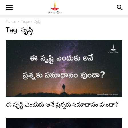
Home
Tags
సృష్టి
Tag: సృష్టి
ఈ సృష్టి ఎందుకు అనే ప్రశ్నకు సమాధానం వుందా?