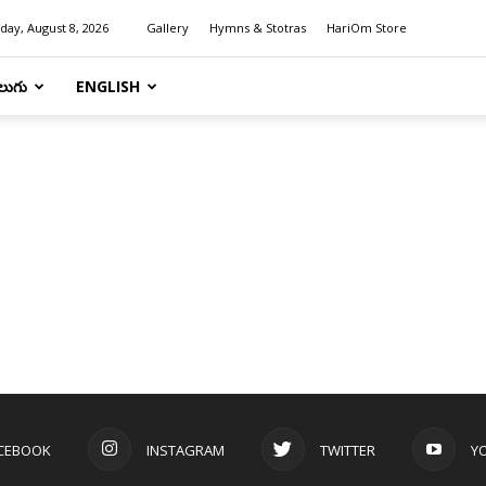
day, August 8, 2026
Gallery
Hymns & Stotras
HariOm Store
లుగు
ENGLISH
CEBOOK
INSTAGRAM
TWITTER
Y