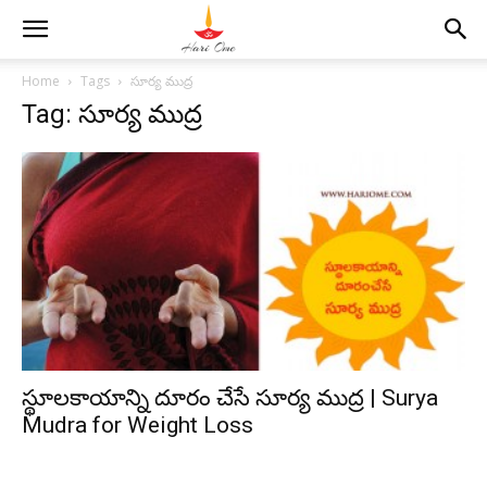
Home
Tags
సూర్య ముద్ర
Tag: సూర్య ముద్ర
స్థూలకాయాన్ని దూరం చేసే సూర్య ముద్ర | Surya
Mudra for Weight Loss