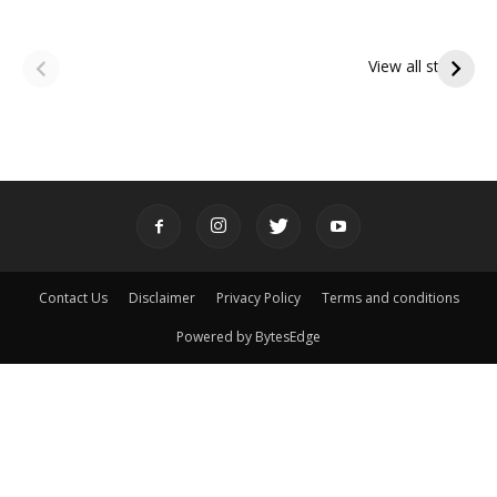
ఆషాఢ అమావాస్య:
ఆషాఢ పౌర్ణమి 2026:
పితృదేవతల ఆశీర్వాదం
ఇంద్రకీలాద్రి గిరి ప్రదక్షిణ
View all stories
పొందే పవిత్ర రోజు
Contact Us
Disclaimer
Privacy Policy
Terms and conditions
Powered by BytesEdge