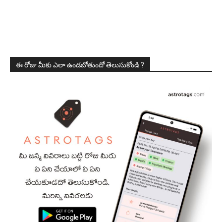
ఈ రోజు మీకు ఎలా ఉండబోతుందో తెలుసుకోండి ?