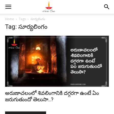
Home
Tags
సూర్యలింగం
Tag: సూర్యలింగం
అరుణాచలంలో శివలింగానికి దగ్గరగా ఉంటే ఏం
జరుగుతుందో తెలుసా..?