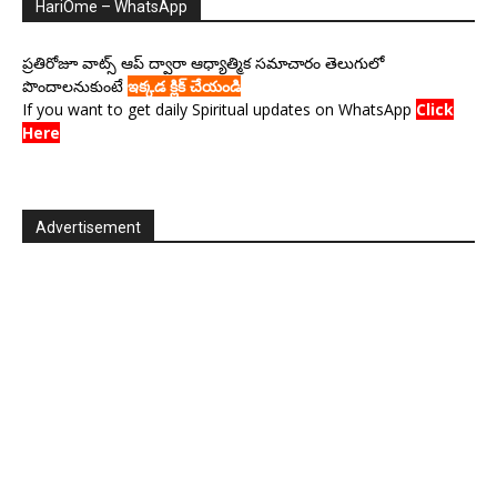
HariOme – WhatsApp
ప్రతిరోజూ వాట్స్ ఆప్ ద్వారా ఆధ్యాత్మిక సమాచారం తెలుగులో
పొందాలనుకుంటే
ఇక్కడ క్లిక్ చేయండి
If you want to get daily Spiritual updates on WhatsApp
Click
Here
Advertisement