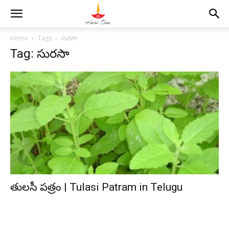
Home
Tags
సురసా
Tag: సురసా
తులసీ పత్రం | Tulasi Patram in Telugu