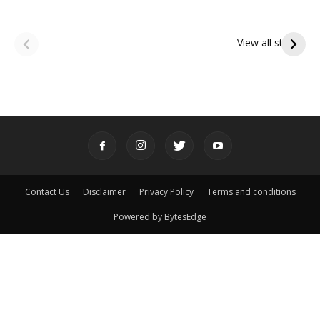
ఆషాఢ అమావాస్య:
ఆషాఢ పౌర్ణమి 2026:
పితృదేవతల ఆశీర్వాదం
ఇంద్రకీలాద్రి గిరి ప్రదక్షిణ
View all stories
పొందే పవిత్ర రోజు
Contact Us
Disclaimer
Privacy Policy
Terms and conditions
Powered by BytesEdge