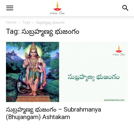
Home
Tags
సుబ్రహ్మణ్య భుజంగం
Tag: సుబ్రహ్మణ్య భుజంగం
సుబ్రహ్మణ్య భుజంగం – Subrahmanya
(Bhujangam) Ashtakam