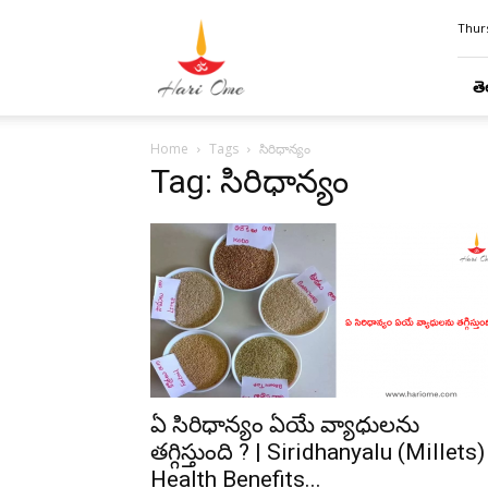
Hari
Thurs
Ome
తె
Home
Tags
సిరిధాన్యం
Tag: సిరిధాన్యం
ఏ సిరిధాన్యం ఏయే వ్యాధులను
తగ్గిస్తుంది ? | Siridhanyalu (Millets)
Health Benefits...