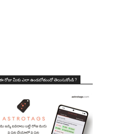
ఈ రోజు మీకు ఎలా ఉండబోతుందో తెలుసుకోండి ?