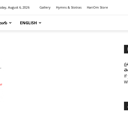
day, August 6, 2026
Gallery
Hymns & Stotras
HariOm Store
లుగు
ENGLISH
ప్
తె
If
W