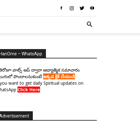
HariOme – WhatsApp
రతిరోజూ వాట్స్ ఆప్ ద్వారా ఆధ్యాత్మిక సమాచారం
లుగులో పొందాలనుకుంటే
ఇక్కడ క్లిక్ చేయండి
 you want to get daily Spiritual updates on
hatsApp
Click Here
Advertisement