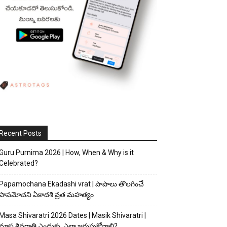
Recent Posts
Guru Purnima 2026 | How, When & Why is it
Celebrated?
Papamochana Ekadashi vrat | పాపాలు తొలగించే
పాపమోచని ఏకాదశి వ్రత మహత్యం
Masa Shivaratri 2026 Dates | Masik Shivaratri |
మాస శివరాత్రి ఎందుకు, ఎలా జరుపుకోవాలి?