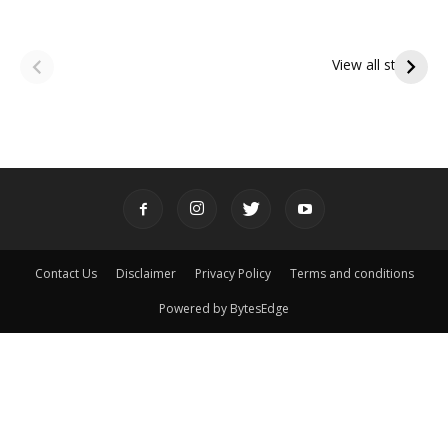
ఆషాఢ అమావాస్య:
ఆషాఢ పౌర్ణమి 2026:
పితృదేవతల ఆశీర్వాదం
ఇంద్రకీలాద్రి గిరి ప్రదక్షిణ
View all stories
పొందే పవిత్ర రోజు
Contact Us
Disclaimer
Privacy Policy
Terms and conditions
Powered by BytesEdge