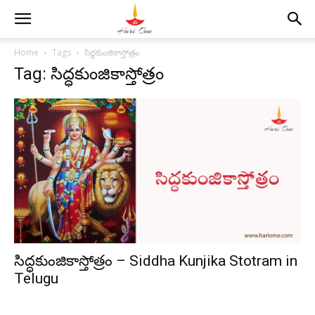
Home
Tags
సిద్ధకుంజికాస్తోత్రం
Tag: సిద్ధకుంజికాస్తోత్రం
సిద్ధకుంజికాస్తోత్రం – Siddha Kunjika Stotram in
Telugu