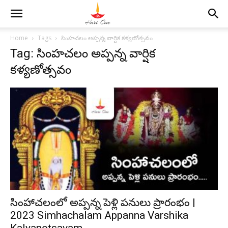
Home
Tags
సింహచలం అప్పన్న వార్షిక కళ్యణోత్సవం
Tag: సింహచలం అప్పన్న వార్షిక
కళ్యణోత్సవం
సింహాచలంలో అప్పన్న పెళ్లి పనులు ప్రారంభం |
2023 Simhachalam Appanna Varshika