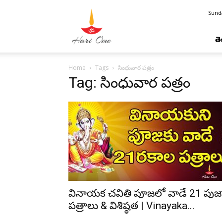
Hari
Sunda
Ome
తె
Home
Tags
సింధువార పత్రం
Tag: సింధువార పత్రం
వినాయక చవితి పూజలో వాడే 21 పుజ
పత్రాలు & విశిష్ఠత | Vinayaka...