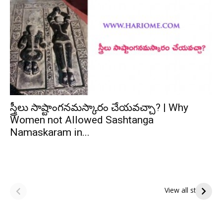
స్త్రీలు సాష్టాంగనమస్కారం చేయవచ్చా? | Why
Women not Allowed Sashtanga
Namaskaram in...
ఆషాఢ అమావాస్య:
ఆషాఢ పౌర్ణమి 2026:
పితృదేవతల ఆశీర్వాదం
ఇంద్రకీలాద్రి గిరి ప్రదక్షిణ
View all stories
పొందే పవిత్ర రోజు