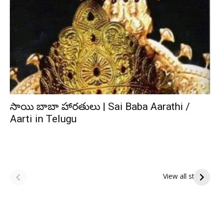
సాయి బాబా హారతులు | Sai Baba Aarathi /
Aarti in Telugu
ఆషాఢ అమావాస్య:
ఆషాఢ పౌర్ణమి 2026:
పితృదేవతల ఆశీర్వాదం
ఇంద్రకీలాద్రి గిరి ప్రదక్షిణ
View all stories
పొందే పవిత్ర రోజు