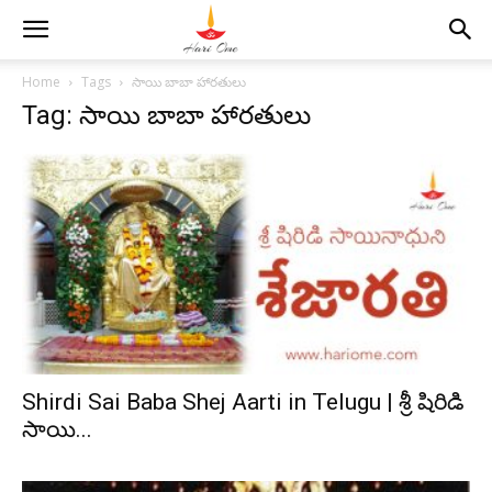
Home
Tags
సాయి బాబా హారతులు
Tag: సాయి బాబా హారతులు
Shirdi Sai Baba Shej Aarti in Telugu | శ్రీ షిరిడి
సాయి...