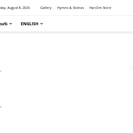
day, August 8, 2026
Gallery
Hymns & Stotras
HariOm Store
లుగు
ENGLISH