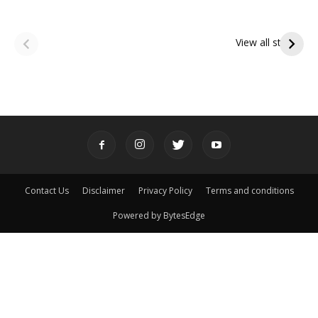
ఆషాఢ అమావాస్య:
ఆషాఢ పౌర్ణమి 2026:
పితృదేవతల ఆశీర్వాదం
ఇంద్రకీలాద్రి గిరి ప్రదక్షిణ
View all stories
పొందే పవిత్ర రోజు
Contact Us
Disclaimer
Privacy Policy
Terms and conditions
Powered by BytesEdge