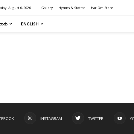
day, August 6, 2026
Gallery
Hymns & Stotras
HariOm Store
లుగు
ENGLISH
CEBOOK
INSTAGRAM
TWITTER
Y