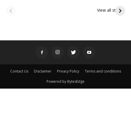
ఆషాఢ పౌర్ణమి 2026:
Tholi Ekadashi
ఇంద్రకీలాద్రి గిరి ప్రదక్షిణ
Shubhakanshalu
View all stories
Contact Us
Disclaimer
Privacy Policy
Terms and conditions
Powered by BytesEdge