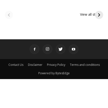
ఆషాఢ అమావాస్య:
ఆషాఢ పౌర్ణమి 2026:
పితృదేవతల ఆశీర్వాదం
ఇంద్రకీలాద్రి గిరి ప్రదక్షిణ
View all stories
పొందే పవిత్ర రోజు
Contact Us
Disclaimer
Privacy Policy
Terms and conditions
Powered by BytesEdge