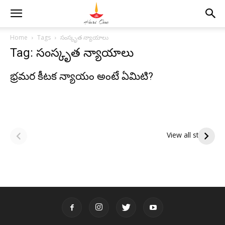
Home
Tags
సంస్కృత న్యాయాలు
Tag: సంస్కృత న్యాయాలు
భ్రమర కీటక న్యాయం అంటే ఏమిటి?
ఆషాఢ అమావాస్య:
ఆషాఢ పౌర్ణమి 2026:
పితృదేవతల ఆశీర్వాదం
ఇంద్రకీలాద్రి గిరి ప్రదక్షిణ
View all stories
పొందే పవిత్ర రోజు